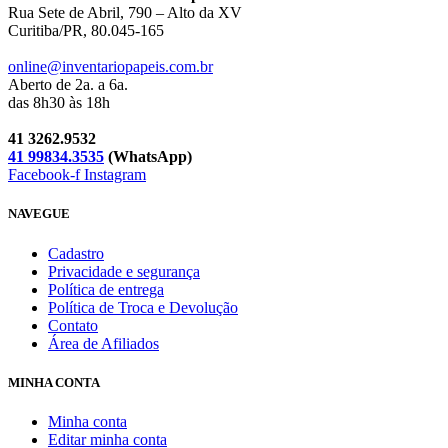
Rua Sete de Abril, 790 – Alto da XV
Curitiba/PR, 80.045-165
online@inventariopapeis.com.br
Aberto de 2a. a 6a.
das 8h30 às 18h
41 3262.9532
41 99834.3535
(WhatsApp)
Facebook-f
Instagram
NAVEGUE
Cadastro
Privacidade e segurança
Política de entrega
Política de Troca e Devolução
Contato
Área de Afiliados
MINHA CONTA
Minha conta
Editar minha conta