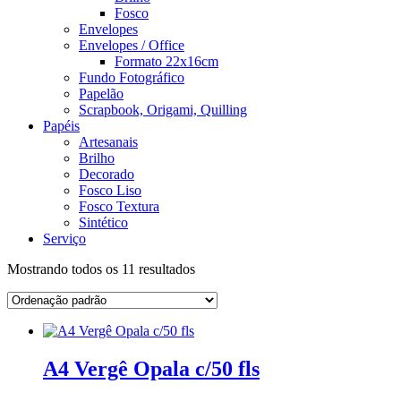
Fosco
Envelopes
Envelopes / Office
Formato 22x16cm
Fundo Fotográfico
Papelão
Scrapbook, Origami, Quilling
Papéis
Artesanais
Brilho
Decorado
Fosco Liso
Fosco Textura
Sintético
Serviço
Mostrando todos os 11 resultados
A4 Vergê Opala c/50 fls