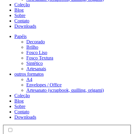
Coleção
Blog
Sobre
Contato
Downloads
Papéis
Decorado
Brilho
Fosco Liso
Fosco Textura
Sintético
Artesanais
outros formatos
A4
Envelopes / Office
Artesanato (scrapbook, quilling, origami)
Coleção
Blog
Sobre
Contato
Downloads