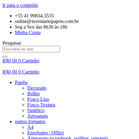
Ir para o conteúdo
+55 41 99834.3535
online@inventariopapeis.com.br
Seg a Sex das 8h30 às 18h
Minha Conta
Pesquisar
R$
0,00
0
Carrinho
R$
0,00
0
Carrinho
Papéis
Decorado
Brilho
Fosco Liso
Fosco Textura
Sintético
Artesanais
outros formatos
A4
Envelopes / Office
Artesanato (scrapbook, quilling, origami)