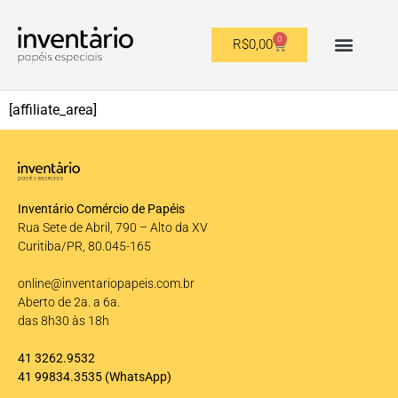
0
R$
0,00
OUTROS FORMATOS
[affiliate_area]
Inventário Comércio de Papéis
Rua Sete de Abril, 790 – Alto da XV
Curitiba/PR, 80.045-165
online@inventariopapeis.com.br
Aberto de 2a. a 6a.
das 8h30 às 18h
41 3262.9532
41 99834.3535
(WhatsApp)