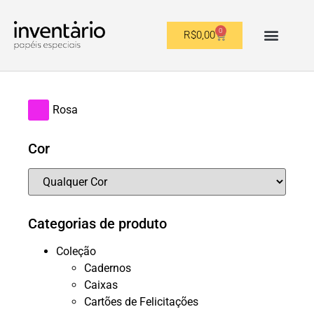
0
R$
0,00
OUTROS FORMATOS
Rosa
Cor
Categorias de produto
Coleção
Cadernos
Caixas
Cartões de Felicitações