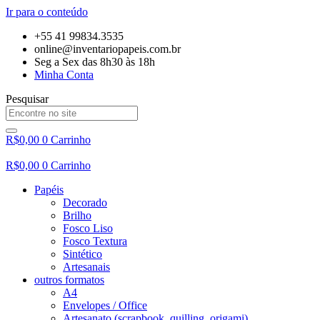
Ir para o conteúdo
+55 41 99834.3535
online@inventariopapeis.com.br
Seg a Sex das 8h30 às 18h
Minha Conta
Pesquisar
R$
0,00
0
Carrinho
R$
0,00
0
Carrinho
Papéis
Decorado
Brilho
Fosco Liso
Fosco Textura
Sintético
Artesanais
outros formatos
A4
Envelopes / Office
Artesanato (scrapbook, quilling, origami)