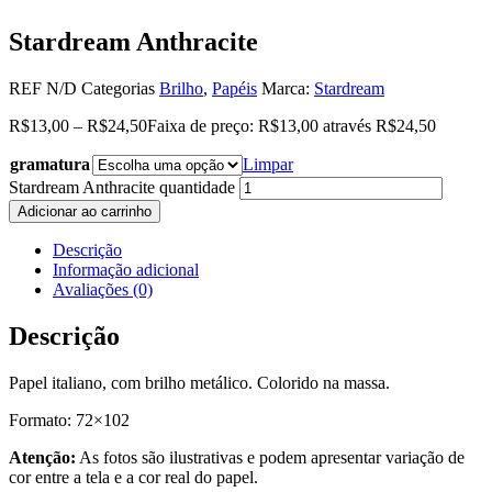
Stardream Anthracite
REF
N/D
Categorias
Brilho
,
Papéis
Marca:
Stardream
R$
13,00
–
R$
24,50
Faixa de preço: R$13,00 através R$24,50
gramatura
Limpar
Stardream Anthracite quantidade
Adicionar ao carrinho
Descrição
Informação adicional
Avaliações (0)
Descrição
Papel italiano, com brilho metálico. Colorido na massa.
Formato: 72×102
Atenção:
As fotos são ilustrativas e podem apresentar variação de
cor entre a tela e a cor real do papel.