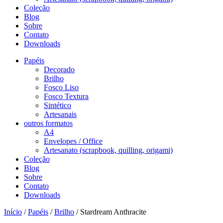
Coleção
Blog
Sobre
Contato
Downloads
Papéis
Decorado
Brilho
Fosco Liso
Fosco Textura
Sintético
Artesanais
outros formatos
A4
Envelopes / Office
Artesanato (scrapbook, quilling, origami)
Coleção
Blog
Sobre
Contato
Downloads
Início
/
Papéis
/
Brilho
/ Stardream Anthracite