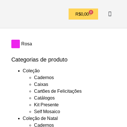
0
R$
0,00
OUTROS FORMATO
Rosa
Categorias de produto
Coleção
Cadernos
Caixas
Cartões de Felicitações
Catálogos
Kit Presente
Self Mosaico
Coleção de Natal
Cadernos