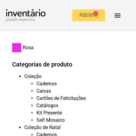
0
R$
0,00
OUTROS FORMATOS
Rosa
Categorias de produto
Coleção
Cadernos
Caixas
Cartões de Felicitações
Catálogos
Kit Presente
Self Mosaico
Coleção de Natal
Cadernos