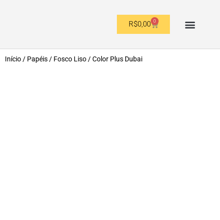
0
R$
0,00
OUTROS FORMATOS
Início
/
Papéis
/
Fosco Liso
/ Color Plus Dubai