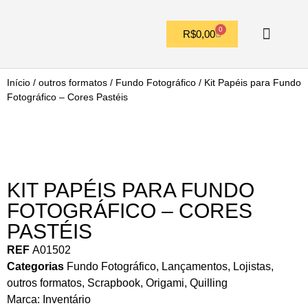
0
R$
0,00
OUTROS FORMATO
Início
/
outros formatos
/
Fundo Fotográfico
/ Kit Papéis para Fundo
Fotográfico – Cores Pastéis
KIT PAPÉIS PARA FUNDO
FOTOGRÁFICO – CORES
PASTÉIS
REF
A01502
Categorias
Fundo Fotográfico
,
Lançamentos
,
Lojistas
,
outros formatos
,
Scrapbook, Origami, Quilling
Marca:
Inventário