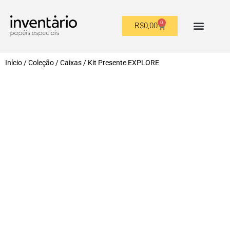
0
R$
0,00
OUTROS FORMATOS
Início
/
Coleção
/
Caixas
/ Kit Presente EXPLORE