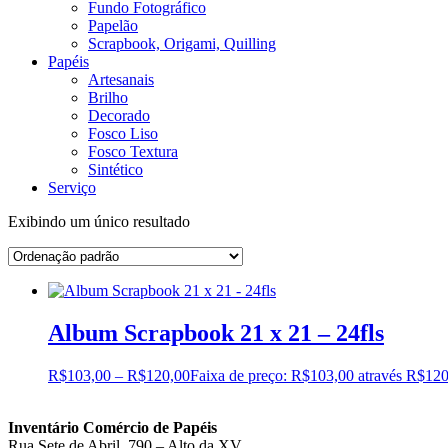
Fundo Fotográfico
Papelão
Scrapbook, Origami, Quilling
Papéis
Artesanais
Brilho
Decorado
Fosco Liso
Fosco Textura
Sintético
Serviço
Exibindo um único resultado
Album Scrapbook 21 x 21 – 24fls
R$
103,00
–
R$
120,00
Faixa de preço: R$103,00 através R$12
Inventário Comércio de Papéis
Rua Sete de Abril, 790 – Alto da XV