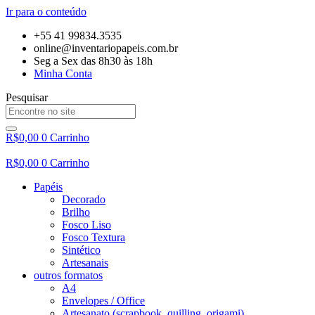
Ir para o conteúdo
+55 41 99834.3535
online@inventariopapeis.com.br
Seg a Sex das 8h30 às 18h
Minha Conta
Pesquisar
R$
0,00
0
Carrinho
R$
0,00
0
Carrinho
Papéis
Decorado
Brilho
Fosco Liso
Fosco Textura
Sintético
Artesanais
outros formatos
A4
Envelopes / Office
Artesanato (scrapbook, quilling, origami)