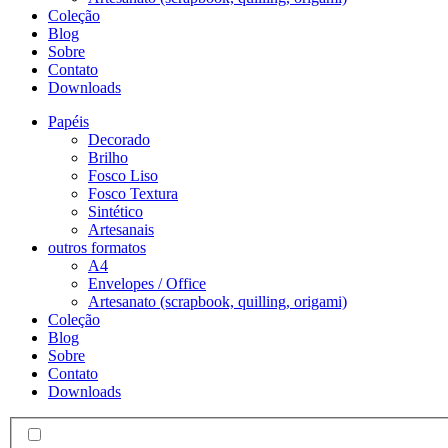
Coleção
Blog
Sobre
Contato
Downloads
Papéis
Decorado
Brilho
Fosco Liso
Fosco Textura
Sintético
Artesanais
outros formatos
A4
Envelopes / Office
Artesanato (scrapbook, quilling, origami)
Coleção
Blog
Sobre
Contato
Downloads