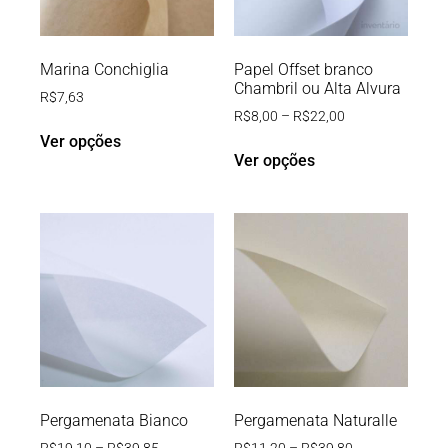
Marina Conchiglia
Papel Offset branco
Chambril ou Alta Alvura
R$
7,63
R$
8,00
–
R$
22,00
Ver opções
Ver opções
Pergamenata Bianco
Pergamenata Naturalle
R$
19,10
–
R$
39,85
R$
11,20
–
R$
39,80