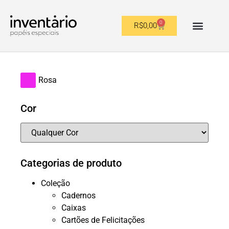
0
R$
0,00
OUTROS FORMATOS
Rosa
Cor
Categorias de produto
Coleção
Cadernos
Caixas
Cartões de Felicitações