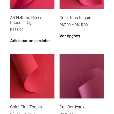
A4 Nettuno Rosso
Color Plus Pequim
Fuoco 215g
R$
7,00
–
R$
15,00
R$
18,90
Ver opções
Adicionar ao carrinho
Color Plus Toquio
Dali Bordeaux
R$
7,00
–
R$
15,00
R$
36,00