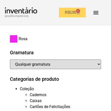
0
R$
0,00
OUTROS FORMATOS
Rosa
Gramatura
Categorias de produto
Coleção
Cadernos
Caixas
Cartões de Felicitações