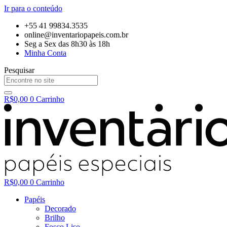
Ir para o conteúdo
+55 41 99834.3535
online@inventariopapeis.com.br
Seg a Sex das 8h30 às 18h
Minha Conta
Pesquisar
R$
0,00
0
Carrinho
R$
0,00
0
Carrinho
Papéis
Decorado
Brilho
Fosco Liso