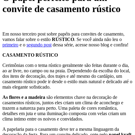
convite de casamento rústico
Em nosso terceiro post sobre papéis para convites de casamento,
vamos falar sobre o estilo
RÚSTICO
. Se você ainda não leu o
primeiro
e o
segundo post
dessa série, acesse nosso blog e confira!
CASAMENTO RÚSTICO
Cerimônias com o tema rústico geralmente são feitas durante o dia,
ao ar livre, no campo ou na praia. Dependendo da escolha do local,
dos itens de decoração, dos trajes e até mesmo do cardápio, um
casamento rústico pode ir desde o estilo mais natural e delicado até o
mais elegante sofisticado.
As flores e a madeira
são elementos chave na decoração de
casamentos rústicos, juntos eles criam um clima de aconchego e
trazem a natureza para perto. Uma paleta de cores romântica,
detalhes em juta e uma iluminação composta com velas criam um
clima intimo entre os noivos e convidados.
A papelaria para o casamento deve ter a mesma linguagem da
decoração da festa. Para um convite delicado, opte pelo
papel kraft,