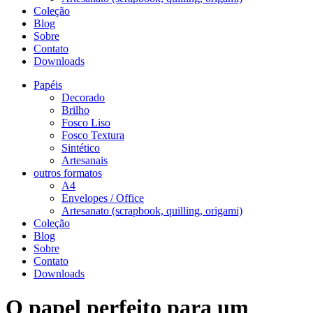
Coleção
Blog
Sobre
Contato
Downloads
Papéis
Decorado
Brilho
Fosco Liso
Fosco Textura
Sintético
Artesanais
outros formatos
A4
Envelopes / Office
Artesanato (scrapbook, quilling, origami)
Coleção
Blog
Sobre
Contato
Downloads
O papel perfeito para um