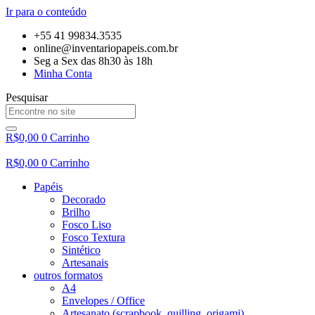
Ir para o conteúdo
+55 41 99834.3535
online@inventariopapeis.com.br
Seg a Sex das 8h30 às 18h
Minha Conta
Pesquisar
R$
0,00
0
Carrinho
R$
0,00
0
Carrinho
Papéis
Decorado
Brilho
Fosco Liso
Fosco Textura
Sintético
Artesanais
outros formatos
A4
Envelopes / Office
Artesanato (scrapbook, quilling, origami)