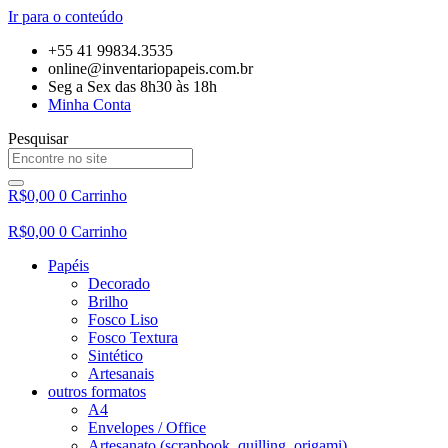
Ir para o conteúdo
+55 41 99834.3535
online@inventariopapeis.com.br
Seg a Sex das 8h30 às 18h
Minha Conta
Pesquisar
R$
0,00
0
Carrinho
R$
0,00
0
Carrinho
Papéis
Decorado
Brilho
Fosco Liso
Fosco Textura
Sintético
Artesanais
outros formatos
A4
Envelopes / Office
Artesanato (scrapbook, quilling, origami)