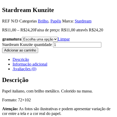
Stardream Kunzite
REF
N/D
Categorias
Brilho
,
Papéis
Marca:
Stardream
R$
11,00
–
R$
24,20
Faixa de preço: R$11,00 através R$24,20
gramatura
Limpar
Stardream Kunzite quantidade
Adicionar ao carrinho
Descrição
Informação adicional
Avaliações (0)
Descrição
Papel italiano, com brilho metálico. Colorido na massa.
Formato: 72×102
Atenção:
As fotos são ilustrativas e podem apresentar variação de
cor entre a tela e a cor real do papel.