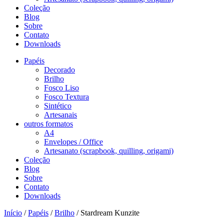
Coleção
Blog
Sobre
Contato
Downloads
Papéis
Decorado
Brilho
Fosco Liso
Fosco Textura
Sintético
Artesanais
outros formatos
A4
Envelopes / Office
Artesanato (scrapbook, quilling, origami)
Coleção
Blog
Sobre
Contato
Downloads
Início
/
Papéis
/
Brilho
/ Stardream Kunzite