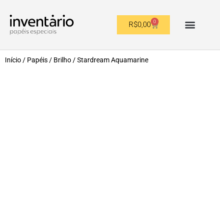
0
R$
0,00
OUTROS FORMATOS
Início
/
Papéis
/
Brilho
/ Stardream Aquamarine