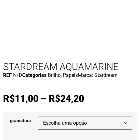
STARDREAM AQUAMARINE
REF
N/D
Categorias
Brilho
,
Papéis
Marca:
Stardream
R$
11,00
–
R$
24,20
gramatura