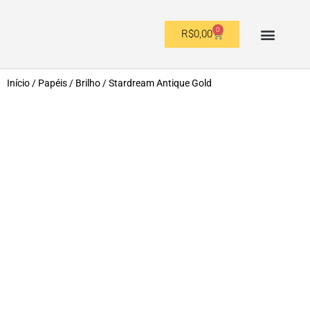
0
R$
0,00
OUTROS FORMATOS
Início
/
Papéis
/
Brilho
/ Stardream Antique Gold