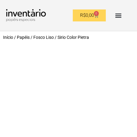
0
R$
0,00
OUTROS FORMATOS
Início
/
Papéis
/
Fosco Liso
/ Sirio Color Pietra