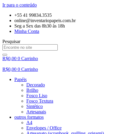
Ir para o conteúdo
+55 41 99834.3535
online@inventariopapeis.com.br
Seg a Sex das 8h30 às 18h
Minha Conta
Pesquisar
R$
0,00
0
Carrinho
R$
0,00
0
Carrinho
Papéis
Decorado
Brilho
Fosco Liso
Fosco Textura
Sintético
Artesanais
outros formatos
A4
Envelopes / Office
Artesanato (scrapbook, quilling, origami)