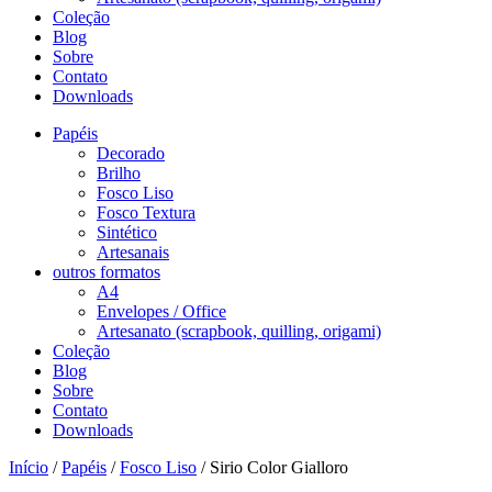
Coleção
Blog
Sobre
Contato
Downloads
Papéis
Decorado
Brilho
Fosco Liso
Fosco Textura
Sintético
Artesanais
outros formatos
A4
Envelopes / Office
Artesanato (scrapbook, quilling, origami)
Coleção
Blog
Sobre
Contato
Downloads
Início
/
Papéis
/
Fosco Liso
/ Sirio Color Gialloro