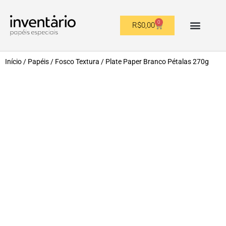
0
R$
0,00
OUTROS FORMATOS
Início
/
Papéis
/
Fosco Textura
/ Plate Paper Branco Pétalas 270g