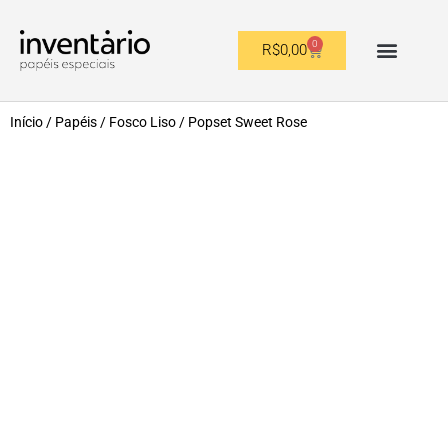
0
R$
0,00
OUTROS FORMATOS
Início
/
Papéis
/
Fosco Liso
/ Popset Sweet Rose