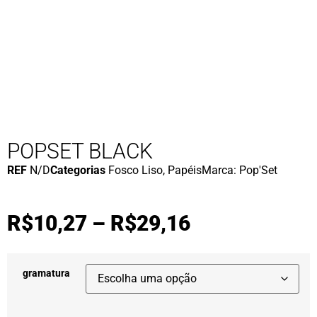
POPSET BLACK
REF
N/D
Categorias
Fosco Liso
,
Papéis
Marca:
Pop'Set
R$
10,27
–
R$
29,16
gramatura