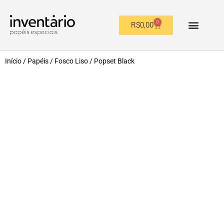
0
R$
0,00
OUTROS FORMATOS
Início
/
Papéis
/
Fosco Liso
/ Popset Black