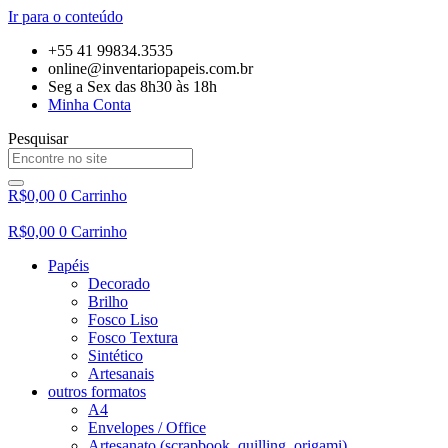
Ir para o conteúdo
+55 41 99834.3535
online@inventariopapeis.com.br
Seg a Sex das 8h30 às 18h
Minha Conta
Pesquisar
R$
0,00
0
Carrinho
R$
0,00
0
Carrinho
Papéis
Decorado
Brilho
Fosco Liso
Fosco Textura
Sintético
Artesanais
outros formatos
A4
Envelopes / Office
Artesanato (scrapbook, quilling, origami)