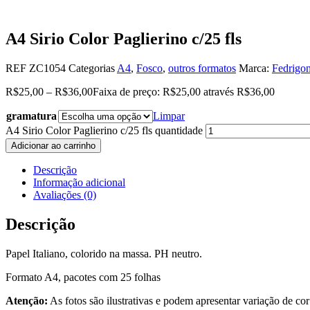
A4 Sirio Color Paglierino c/25 fls
REF
ZC1054
Categorias
A4
,
Fosco
,
outros formatos
Marca:
Fedrigon
R$
25,00
–
R$
36,00
Faixa de preço: R$25,00 através R$36,00
gramatura
Limpar
A4 Sirio Color Paglierino c/25 fls quantidade
Adicionar ao carrinho
Descrição
Informação adicional
Avaliações (0)
Descrição
Papel Italiano, colorido na massa. PH neutro.
Formato A4, pacotes com 25 folhas
Atenção:
As fotos são ilustrativas e podem apresentar variação de cor e