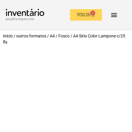
0
R$
0,00
OUTROS FORMATOS
Início
/
outros formatos
/
A4
/
Fosco
/ A4 Sirio Color Lampone c/25
fls