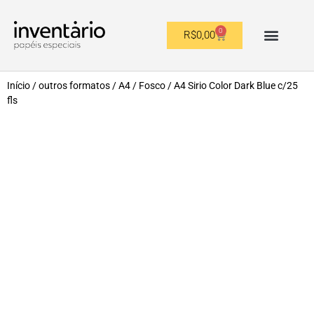
0
R$
0,00
OUTROS FORMATOS
Início
/
outros formatos
/
A4
/
Fosco
/ A4 Sirio Color Dark Blue c/25
fls