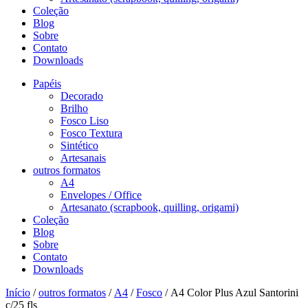
Coleção
Blog
Sobre
Contato
Downloads
Papéis
Decorado
Brilho
Fosco Liso
Fosco Textura
Sintético
Artesanais
outros formatos
A4
Envelopes / Office
Artesanato (scrapbook, quilling, origami)
Coleção
Blog
Sobre
Contato
Downloads
Início
/
outros formatos
/
A4
/
Fosco
/ A4 Color Plus Azul Santorini
c/25 fls