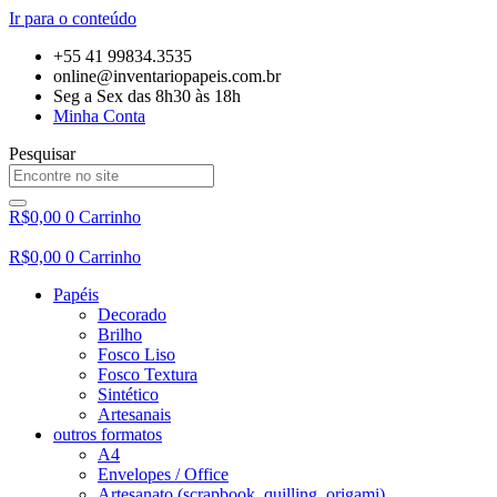
Ir para o conteúdo
+55 41 99834.3535
online@inventariopapeis.com.br
Seg a Sex das 8h30 às 18h
Minha Conta
Pesquisar
R$
0,00
0
Carrinho
R$
0,00
0
Carrinho
Papéis
Decorado
Brilho
Fosco Liso
Fosco Textura
Sintético
Artesanais
outros formatos
A4
Envelopes / Office
Artesanato (scrapbook, quilling, origami)