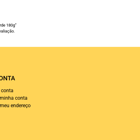
erde 180g”
aliação.
ONTA
 conta
 minha conta
 meu endereço