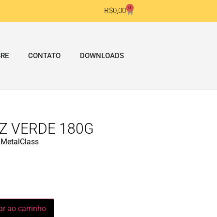
0
R$
0,00
RE
CONTATO
DOWNLOADS
Z VERDE 180G
:
MetalClass
ar ao carrinho