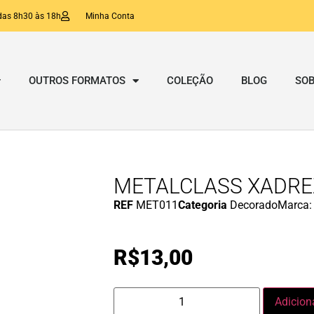
das 8h30 às 18h
Minha Conta
OUTROS FORMATOS
COLEÇÃO
BLOG
SOB
METALCLASS XADRE
REF
MET011
Categoria
Decorado
Marca
R$
13,00
Adicion