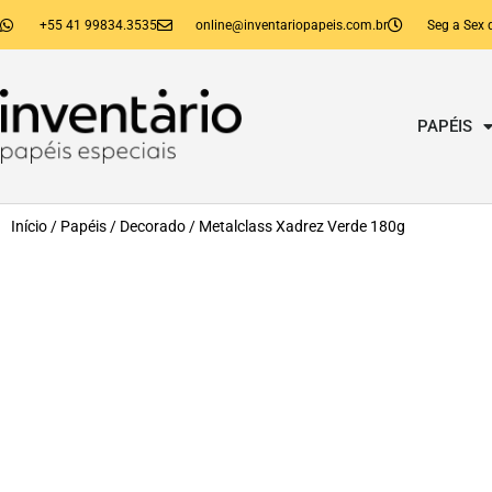
+55 41 99834.3535
online@inventariopapeis.com.br
Seg a Sex 
PAPÉIS
Início
/
Papéis
/
Decorado
/ Metalclass Xadrez Verde 180g