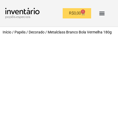
0
R$
0,00
OUTROS FORMATOS
Início
/
Papéis
/
Decorado
/ Metalclass Branco Bola Vermelha 180g