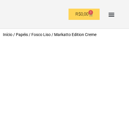
0
R$
0,00
OUTROS FORMATOS
Início
/
Papéis
/
Fosco Liso
/ Markatto Edition Creme