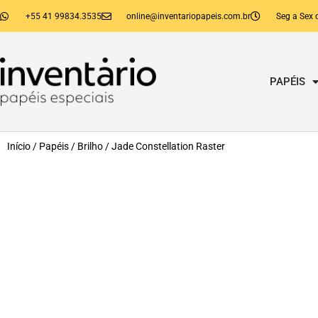
+55 41 99834.3535
online@inventariopapeis.com.br
Seg a Sex 
PAPÉIS
Início
/
Papéis
/
Brilho
/ Jade Constellation Raster