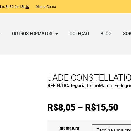
das 8h30 às 18h
Minha Conta
OUTROS FORMATOS
COLEÇÃO
BLOG
SOB
JADE CONSTELLATI
REF
N/D
Categoria
Brilho
Marca:
Fedrigo
R$
8,05
–
R$
15,50
gramatura