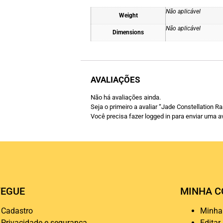
Não aplicável
Weight
Não aplicável
Dimensions
AVALIAÇÕES
Não há avaliações ainda.
Seja o primeiro a avaliar “Jade Constellation Ra
Você precisa fazer
logged in
para enviar uma av
EGUE
MINHA C
Cadastro
Minha
Privacidade e segurança
Editar