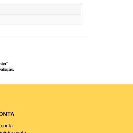
ster”
aliação.
ONTA
 conta
 minha conta