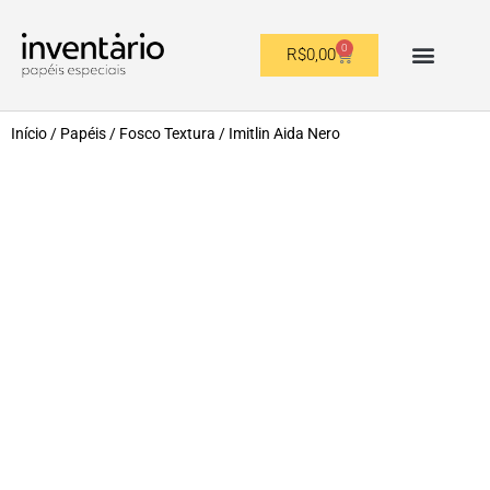
0
R$
0,00
OUTROS FORMATOS
Início
/
Papéis
/
Fosco Textura
/ Imitlin Aida Nero