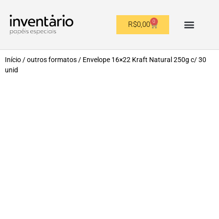
0
R$
0,00
OUTROS FORMATOS
Início
/
outros formatos
/ Envelope 16×22 Kraft Natural 250g c/ 30
unid