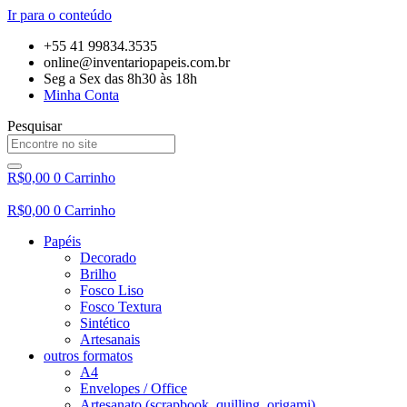
Ir para o conteúdo
+55 41 99834.3535
online@inventariopapeis.com.br
Seg a Sex das 8h30 às 18h
Minha Conta
Pesquisar
R$
0,00
0
Carrinho
R$
0,00
0
Carrinho
Papéis
Decorado
Brilho
Fosco Liso
Fosco Textura
Sintético
Artesanais
outros formatos
A4
Envelopes / Office
Artesanato (scrapbook, quilling, origami)