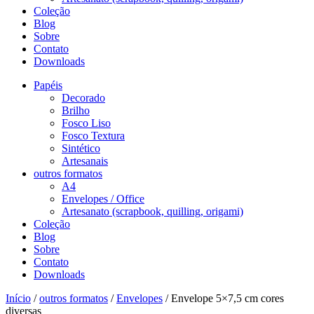
Coleção
Blog
Sobre
Contato
Downloads
Papéis
Decorado
Brilho
Fosco Liso
Fosco Textura
Sintético
Artesanais
outros formatos
A4
Envelopes / Office
Artesanato (scrapbook, quilling, origami)
Coleção
Blog
Sobre
Contato
Downloads
Início
/
outros formatos
/
Envelopes
/ Envelope 5×7,5 cm cores
diversas