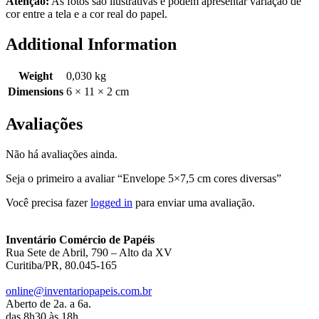
Atenção:
As fotos são ilustrativas e podem apresentar variação de
cor entre a tela e a cor real do papel.
Additional Information
Weight
0,030 kg
Dimensions
6 × 11 × 2 cm
Avaliações
Não há avaliações ainda.
Seja o primeiro a avaliar “Envelope 5×7,5 cm cores diversas”
Você precisa fazer
logged in
para enviar uma avaliação.
Inventário Comércio de Papéis
Rua Sete de Abril, 790 – Alto da XV
Curitiba/PR, 80.045-165
online@inventariopapeis.com.br
Aberto de 2a. a 6a.
das 8h30 às 18h