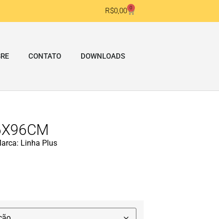
0
R$
0,00
RE
CONTATO
DOWNLOADS
66X96CM
arca:
Linha Plus