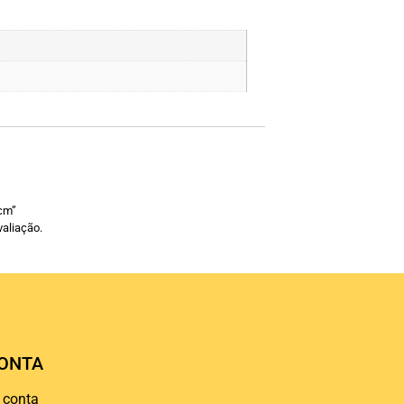
6cm”
aliação.
ONTA
 conta