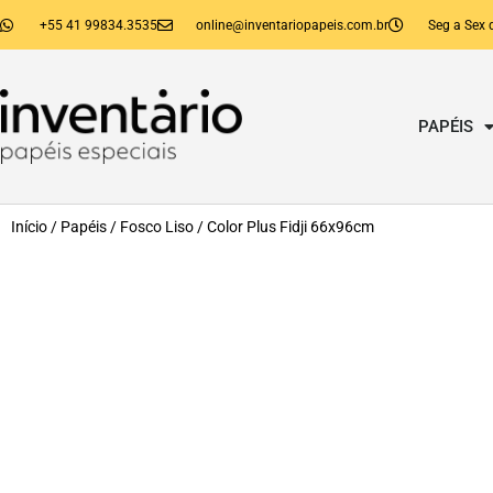
+55 41 99834.3535
online@inventariopapeis.com.br
Seg a Sex 
PAPÉIS
Início
/
Papéis
/
Fosco Liso
/ Color Plus Fidji 66x96cm