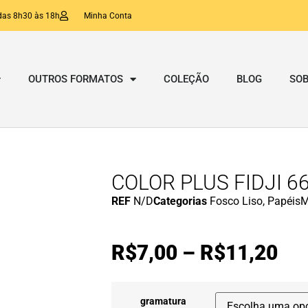
das 8h30 às 18h
Minha Conta
OUTROS FORMATOS
COLEÇÃO
BLOG
SOB
COLOR PLUS FIDJI 
REF
N/D
Categorias
Fosco Liso
,
Papéis
M
R$
7,00
–
R$
11,20
gramatura