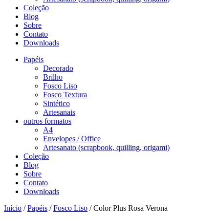
Coleção
Blog
Sobre
Contato
Downloads
Papéis
Decorado
Brilho
Fosco Liso
Fosco Textura
Sintético
Artesanais
outros formatos
A4
Envelopes / Office
Artesanato (scrapbook, quilling, origami)
Coleção
Blog
Sobre
Contato
Downloads
Início
/
Papéis
/
Fosco Liso
/ Color Plus Rosa Verona