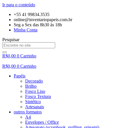
Ir para o conteúdo
+55 41 99834.3535
online@inventariopapeis.com.br
Seg a Sex das 8h30 às 18h
Minha Conta
Pesquisar
R$
0,00
0
Carrinho
R$
0,00
0
Carrinho
Papéis
Decorado
Brilho
Fosco Liso
Fosco Textura
Sintético
Artesanais
outros formatos
A4
Envelopes / Office
Artesanato (scrapbook, quilling, origami)