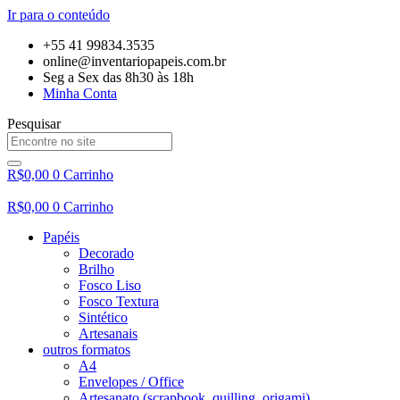
Ir para o conteúdo
+55 41 99834.3535
online@inventariopapeis.com.br
Seg a Sex das 8h30 às 18h
Minha Conta
Pesquisar
R$
0,00
0
Carrinho
R$
0,00
0
Carrinho
Papéis
Decorado
Brilho
Fosco Liso
Fosco Textura
Sintético
Artesanais
outros formatos
A4
Envelopes / Office
Artesanato (scrapbook, quilling, origami)