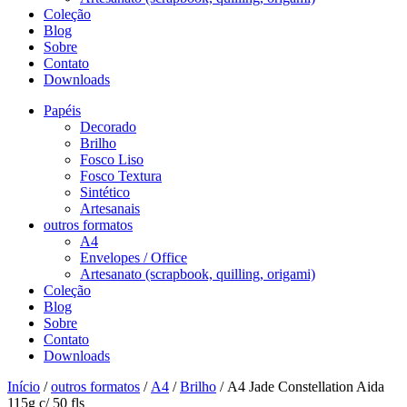
Coleção
Blog
Sobre
Contato
Downloads
Papéis
Decorado
Brilho
Fosco Liso
Fosco Textura
Sintético
Artesanais
outros formatos
A4
Envelopes / Office
Artesanato (scrapbook, quilling, origami)
Coleção
Blog
Sobre
Contato
Downloads
Início
/
outros formatos
/
A4
/
Brilho
/ A4 Jade Constellation Aida
115g c/ 50 fls