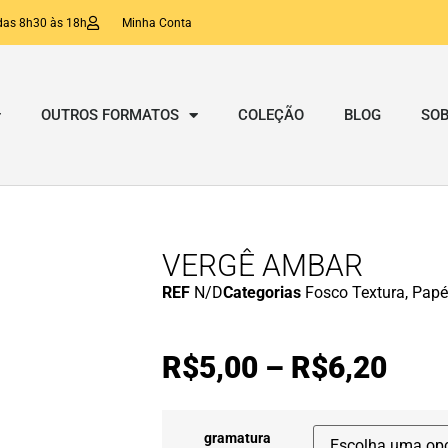
das 8h30 às 18h
Minha Conta
OUTROS FORMATOS
COLEÇÃO
BLOG
SOB
VERGÊ AMBAR
REF
N/D
Categorias
Fosco Textura
,
Papé
R$
5,00
–
R$
6,20
gramatura