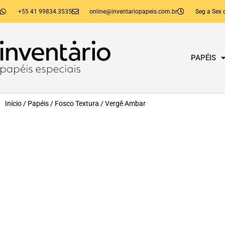
+55 41 99834.3535
online@inventariopapeis.com.br
Seg a Sex 
PAPÉIS
Início
/
Papéis
/
Fosco Textura
/ Vergê Ambar