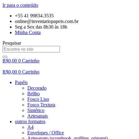
Ir para o conteúdo
+55 41 99834.3535
online@inventariopapeis.com.br
Seg a Sex das 8h30 às 18h
Minha Conta
Pesquisar
R$
0,00
0
Carrinho
R$
0,00
0
Carrinho
Papéis
Decorado
Brilho
Fosco Liso
Fosco Textura
Sintético
Artesanais
outros formatos
A4
Envelopes / Office
Artesanato (scrapbook, quilling, origami)