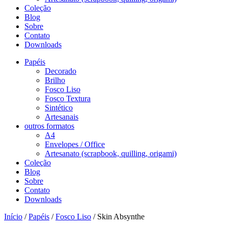
Coleção
Blog
Sobre
Contato
Downloads
Papéis
Decorado
Brilho
Fosco Liso
Fosco Textura
Sintético
Artesanais
outros formatos
A4
Envelopes / Office
Artesanato (scrapbook, quilling, origami)
Coleção
Blog
Sobre
Contato
Downloads
Início
/
Papéis
/
Fosco Liso
/ Skin Absynthe