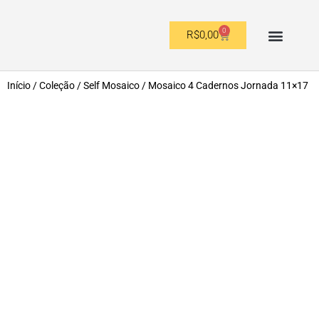
0
R$
0,00
OUTROS FORMATOS
Início
/
Coleção
/
Self Mosaico
/ Mosaico 4 Cadernos Jornada 11×17