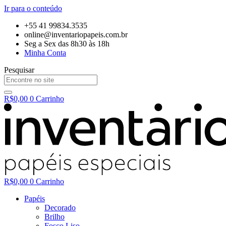
Ir para o conteúdo
+55 41 99834.3535
online@inventariopapeis.com.br
Seg a Sex das 8h30 às 18h
Minha Conta
Pesquisar
R$
0,00
0
Carrinho
R$
0,00
0
Carrinho
Papéis
Decorado
Brilho
Fosco Liso