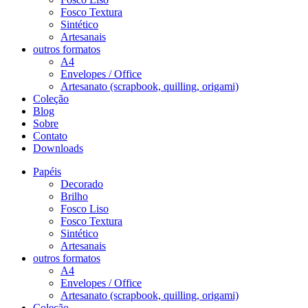
Fosco Textura
Sintético
Artesanais
outros formatos
A4
Envelopes / Office
Artesanato (scrapbook, quilling, origami)
Coleção
Blog
Sobre
Contato
Downloads
Papéis
Decorado
Brilho
Fosco Liso
Fosco Textura
Sintético
Artesanais
outros formatos
A4
Envelopes / Office
Artesanato (scrapbook, quilling, origami)
Coleção