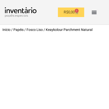
0
R$
0,00
OUTROS FORMATOS
Início
/
Papéis
/
Fosco Liso
/ Keaykolour Parchment Natural