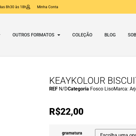
das 8h30 às 18h
Minha Conta
OUTROS FORMATOS
COLEÇÃO
BLOG
SOB
KEAYKOLOUR BISCUI
REF
N/D
Categoria
Fosco Liso
Marca:
Ar
R$
22,00
gramatura