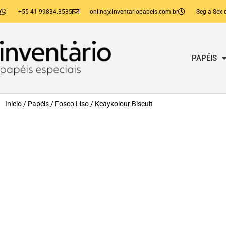
+55 41 99834.3535
online@inventariopapeis.com.br
Seg a Sex 
PAPÉIS
Início
/
Papéis
/
Fosco Liso
/ Keaykolour Biscuit