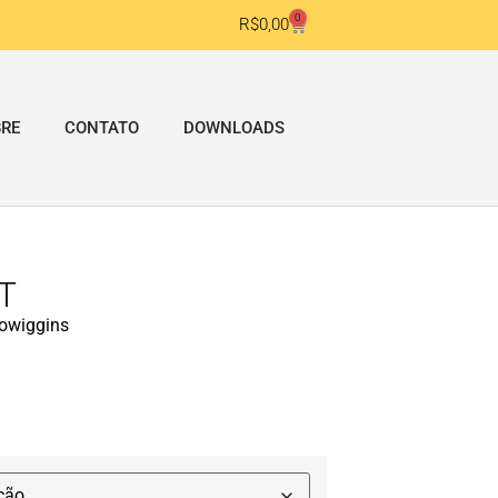
0
R$
0,00
RE
CONTATO
DOWNLOADS
T
jowiggins