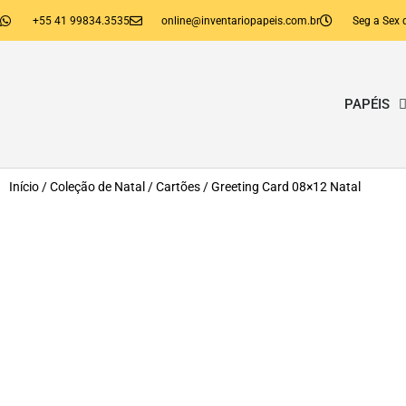
+55 41 99834.3535
online@inventariopapeis.com.br
Seg a Sex 
PAPÉIS
Início
/
Coleção de Natal
/
Cartões
/ Greeting Card 08×12 Natal