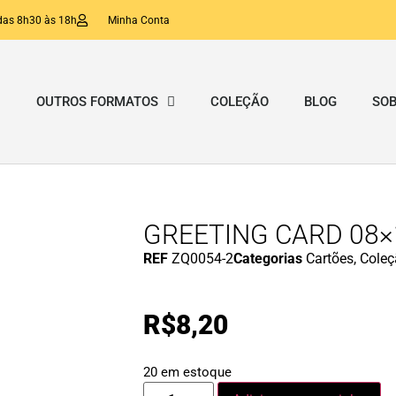
das 8h30 às 18h
Minha Conta
OUTROS FORMATOS
COLEÇÃO
BLOG
SOB
GREETING CARD 08×
REF
ZQ0054-2
Categorias
Cartões
,
Coleç
R$
8,20
20 em estoque