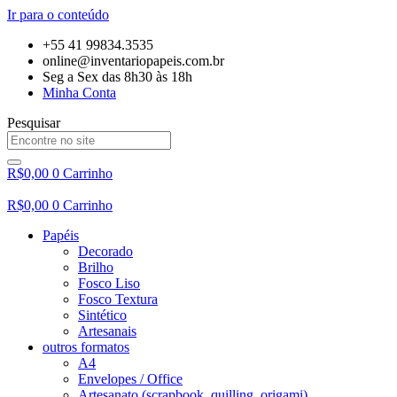
Ir para o conteúdo
+55 41 99834.3535
online@inventariopapeis.com.br
Seg a Sex das 8h30 às 18h
Minha Conta
Pesquisar
R$
0,00
0
Carrinho
R$
0,00
0
Carrinho
Papéis
Decorado
Brilho
Fosco Liso
Fosco Textura
Sintético
Artesanais
outros formatos
A4
Envelopes / Office
Artesanato (scrapbook, quilling, origami)