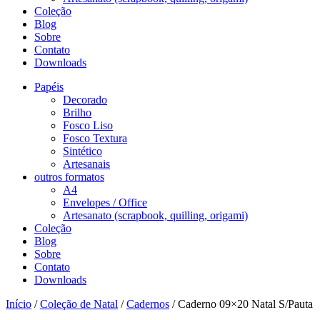
Coleção
Blog
Sobre
Contato
Downloads
Papéis
Decorado
Brilho
Fosco Liso
Fosco Textura
Sintético
Artesanais
outros formatos
A4
Envelopes / Office
Artesanato (scrapbook, quilling, origami)
Coleção
Blog
Sobre
Contato
Downloads
Início
/
Coleção de Natal
/
Cadernos
/ Caderno 09×20 Natal S/Pauta