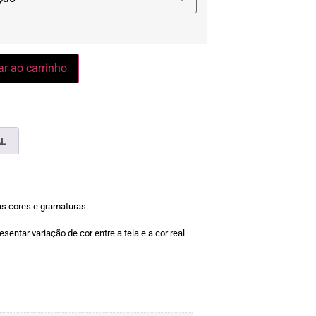
ar ao carrinho
AL
as cores e gramaturas.
sentar variação de cor entre a tela e a cor real