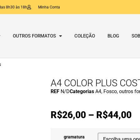
das 8h30 às 18h
Minha Conta
OUTROS FORMATOS
COLEÇÃO
BLOG
SOB
s
A4 COLOR PLUS COST
REF
N/D
Categorias
A4
,
Fosco
,
outros f
R$
26,00
–
R$
44,00
gramatura