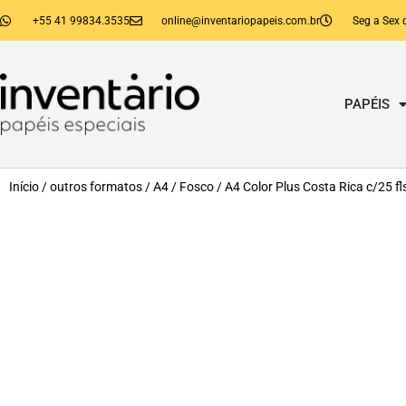
+55 41 99834.3535
online@inventariopapeis.com.br
Seg a Sex 
PAPÉIS
Início
/
outros formatos
/
A4
/
Fosco
/ A4 Color Plus Costa Rica c/25 fl