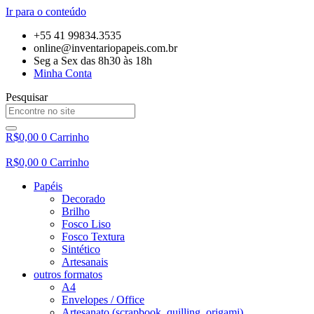
Ir para o conteúdo
+55 41 99834.3535
online@inventariopapeis.com.br
Seg a Sex das 8h30 às 18h
Minha Conta
Pesquisar
R$
0,00
0
Carrinho
R$
0,00
0
Carrinho
Papéis
Decorado
Brilho
Fosco Liso
Fosco Textura
Sintético
Artesanais
outros formatos
A4
Envelopes / Office
Artesanato (scrapbook, quilling, origami)