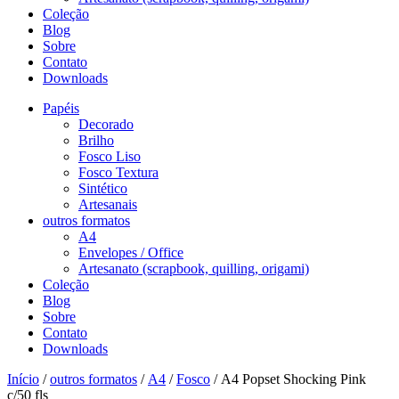
Coleção
Blog
Sobre
Contato
Downloads
Papéis
Decorado
Brilho
Fosco Liso
Fosco Textura
Sintético
Artesanais
outros formatos
A4
Envelopes / Office
Artesanato (scrapbook, quilling, origami)
Coleção
Blog
Sobre
Contato
Downloads
Início
/
outros formatos
/
A4
/
Fosco
/ A4 Popset Shocking Pink
c/50 fls