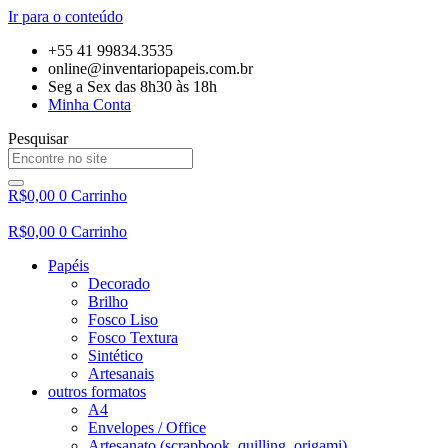
Ir para o conteúdo
+55 41 99834.3535
online@inventariopapeis.com.br
Seg a Sex das 8h30 às 18h
Minha Conta
Pesquisar
R$
0,00
0
Carrinho
R$
0,00
0
Carrinho
Papéis
Decorado
Brilho
Fosco Liso
Fosco Textura
Sintético
Artesanais
outros formatos
A4
Envelopes / Office
Artesanato (scrapbook, quilling, origami)