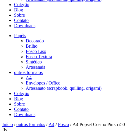
Coleção
Blog
Sobre
Contato
Downloads
Papéis
Decorado
Brilho
Fosco Liso
Fosco Textura
Sintético
Artesanais
outros formatos
A4
Envelopes / Office
Artesanato (scrapbook, quilling, origami)
Coleção
Blog
Sobre
Contato
Downloads
Início
/
outros formatos
/
A4
/
Fosco
/ A4 Popset Cosmo Pink c/50
fls