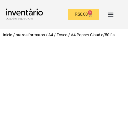
0
R$
0,00
OUTROS FORMATOS
Início
/
outros formatos
/
A4
/
Fosco
/ A4 Popset Cloud c/50 fls