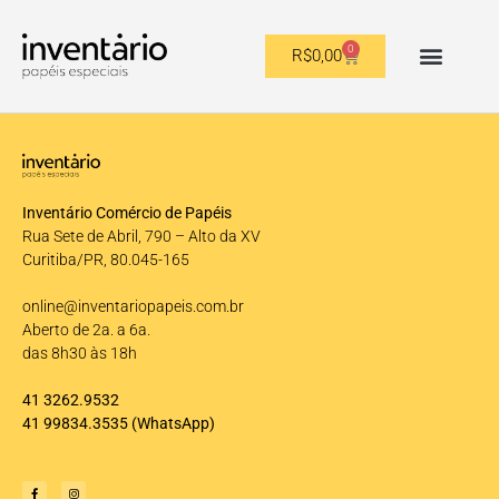
0
R$
0,00
OUTROS FORMATOS
Inventário Comércio de Papéis
Rua Sete de Abril, 790 – Alto da XV
Curitiba/PR, 80.045-165
online@inventariopapeis.com.br
Aberto de 2a. a 6a.
das 8h30 às 18h
41 3262.9532
41 99834.3535
(WhatsApp)